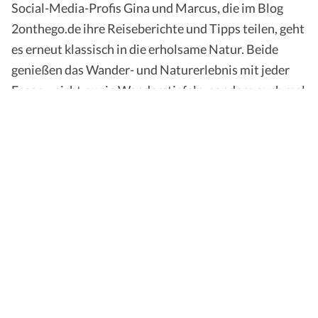
Social-​Media-Profis Gina und Marcus, die im Blog
2onthego.de ihre Reiseberichte und Tipps teilen, geht
es erneut klassisch in die erholsame Natur. Beide
genießen das Wander-​ und Naturerlebnis mit jeder
Faser – nicht nur in Wanderstiefeln, sondern auch mal
per Leihrad. Gemeinsam mit ihnen geht es durch das
grüne Ruhrgebiet auf der Route Industriekultur durch
Essen und Gelsenkirchen, auf Burgentour in der Eifel
mit Blick über das grüne Rurtal und hoch hinaus ins
Siegerland.
Bei NRW-​Entdeckerin Nadine, Reisebloggerin auf
planethibbel.com, mit grünem Herzen und Mutter
von zwei Söhnen, stehen das klimaschonende
Erlebnis und aufregende Familienabenteuer auf dem
Plan. Auf ihren drei Erlebnis-​Wandertouren