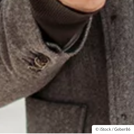
© iStock / Geber86