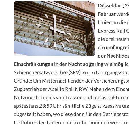
Düsseldorf, 2
Februar
werde
Linien an die
Express Rail 
die drei neue
ein
umfangrei
der Nacht des
Einschränkungen in der Nacht so gering wie mögli
Schienenersatzverkehre (SEV) in den Übergangsstun
Gründe: Um Mitternacht enden der Versicherungssch
Zugbetrieb der Abellio Rail NRW. Neben dem Einsa
Nutzungsbefugnis von Trassen und Infrastrukturein
spätestens 23:59 Uhr sämtliche Züge sukzessive 
abgestellt haben, wo diese dann für den Betriebssta
fortführenden Unternehmen übernommen werden.