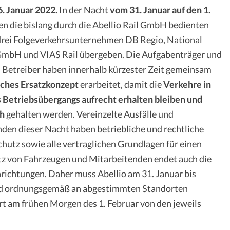
6. Januar 2022.
In der Nacht
vom 31. Januar auf den 1.
n die bislang durch die Abellio Rail GmbH bedienten
 drei Folgeverkehrsunternehmen DB Regio, National
GmbH und VIAS Rail übergeben. Die Aufgabenträger und
n Betreiber haben innerhalb kürzester Zeit gemeinsam
ches Ersatzkonzept
erarbeitet, damit die
Verkehre in
 Betriebsübergangs aufrecht erhalten bleiben und
ch
gehalten werden. Vereinzelte Ausfälle und
den dieser Nacht haben betriebliche und rechtliche
utz sowie alle vertraglichen Grundlagen für einen
tz von Fahrzeugen und Mitarbeitenden endet auch die
richtungen. Daher muss Abellio am 31. Januar bis
und ordnungsgemäß an abgestimmten Standorten
rt am frühen Morgen des 1. Februar von den jeweils