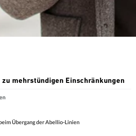
t zu mehrstündigen Einschränkungen
en
beim Übergang der Abellio-​Linien